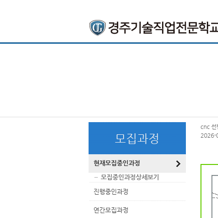
상
위
메
링
인
크
메
뉴
본
하
링
본
cnc 
문
위
크
문
모집과정
2026
내
메
용
뉴
현재모집중인과정
모집중인과정상세보기
진행중인과정
연간모집과정