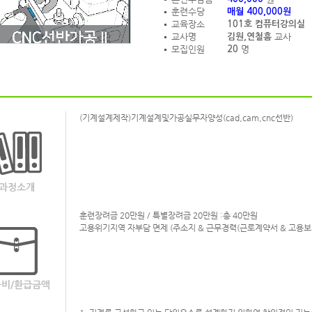
훈련수당
매월 400,000원
교육장소
101호 컴퓨터강의실
교사명
교사
김원,연철흠
모집인원
명
20
(기계설계제작)기계설계및가공실무자양성(cad,cam,cnc선반)
과정소개
훈련장려금 20만원 / 특별장려금 20만원 :총 40만원
고용위기지역 자부담 면제 (주소지 & 근무경력(근로계약서 & 고용보
비/환급금액