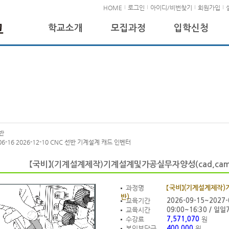
HOME
로그인
아이디/비번찾기
회원가입
학교소개
모집과정
입학신청
선반
-06-16 2026-12-10 CNC 선반 기계설계 캐드 인벤터
【국비】(기계설계제작)기계설계및가공실무자양성(cad,cam
과정명
【국비】(기계설계제작)기
반)
교육기간
2026-09-15~2027-
교육시간
09:00~16:30 / 일일
수강료
원
7,571,070
본인부담금
원
400,000