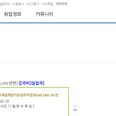
설문조사
시험응시
NCS평가
사이트맵
인트라넷
취업정보
커뮤니티
,cnc선반)
[【국비】실업자]
계설계및가공실무자양성(cad,cam,cnc선
03-10
7시간 / ( 월 화 수 목 금 )